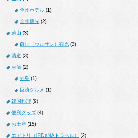
全州ホテル
(1)
全州観光
(2)
蔚山
(3)
蔚山（ウルサン）観光
(3)
清道
(3)
巨済
(2)
外島
(1)
巨済グルメ
(1)
韓国料理
(9)
便利グッズ
(4)
お土産
(15)
エアトリ（旧DeNAトラベル）
(2)