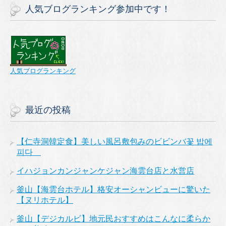
人気ブログランキング参加中です！
人気ブログランキング
最近の投稿
【仁寺洞韓定食】美しい風呂敷包みのビビンバ꽃 밥에
피다
イハジョンカンジャンケジャン海雲台店と水営店
釜山【海雲台ホテル】格安オーシャンビューに驚いた
【ヌリホテル】
釜山【デジカルビ】地元民おすすめはこんなに柔らか