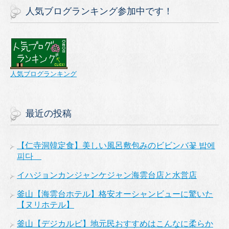
人気ブログランキング参加中です！
人気ブログランキング
最近の投稿
【仁寺洞韓定食】美しい風呂敷包みのビビンバ꽃 밥에
피다
イハジョンカンジャンケジャン海雲台店と水営店
釜山【海雲台ホテル】格安オーシャンビューに驚いた
【ヌリホテル】
釜山【デジカルビ】地元民おすすめはこんなに柔らか