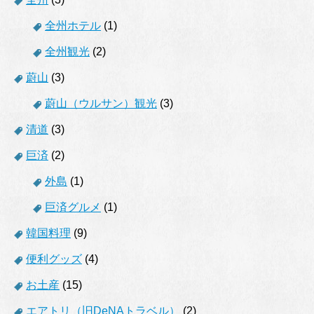
全州ホテル
(1)
全州観光
(2)
蔚山
(3)
蔚山（ウルサン）観光
(3)
清道
(3)
巨済
(2)
外島
(1)
巨済グルメ
(1)
韓国料理
(9)
便利グッズ
(4)
お土産
(15)
エアトリ（旧DeNAトラベル）
(2)