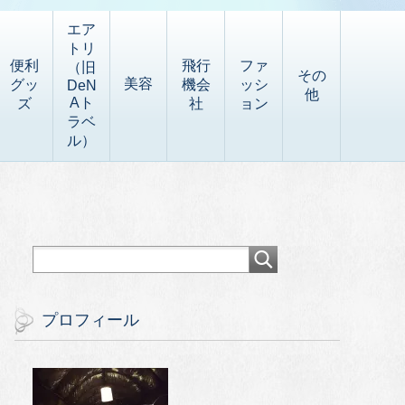
エア
トリ
便利
飛行
ファ
（旧
その
美容
グッ
機会
ッシ
DeN
他
Aト
ズ
社
ョン
ラベ
ル）
プロフィール