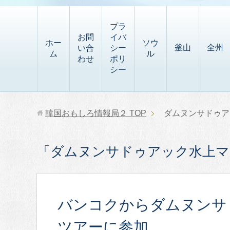
t
i
有
t
a
p
プラ
p
お問
イバ
b
ホー
ソウ
釜山
全州
い合
シー
a
ム
ル
o
わせ
ポリ
p
シー
a
e
r
r
d
韓国おもしろ情報局２
TOP
ダムヌンサドゥア
「ダムヌンサドゥアック水上マ
バンコクからダムヌンサ
ツアーに参加