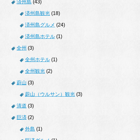
済州島
(43)
済州島観光
(18)
済州島グルメ
(24)
済州島ホテル
(1)
全州
(3)
全州ホテル
(1)
全州観光
(2)
蔚山
(3)
蔚山（ウルサン）観光
(3)
清道
(3)
巨済
(2)
外島
(1)