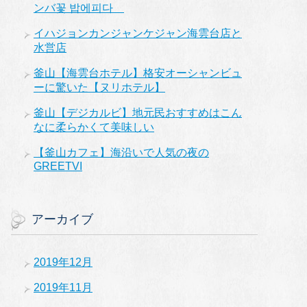
ンバ꽃 밥에피다
イハジョンカンジャンケジャン海雲台店と
水営店
釜山【海雲台ホテル】格安オーシャンビュ
ーに驚いた【ヌリホテル】
釜山【デジカルビ】地元民おすすめはこん
なに柔らかくて美味しい
【釜山カフェ】海沿いで人気の夜の
GREETVI
アーカイブ
2019年12月
2019年11月