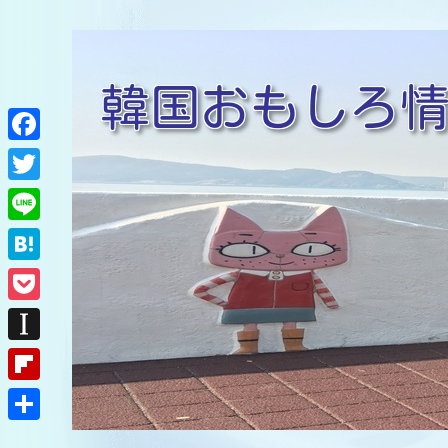
F
a
T
c
w
L
e
i
i
H
b
t
n
a
o
P
t
e
t
o
o
e
I
e
k
c
r
n
F
n
k
s
l
a
共
e