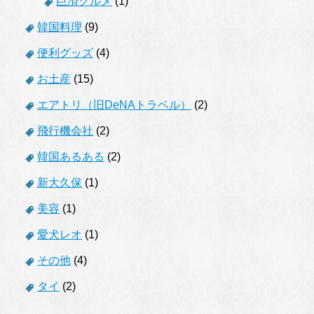
巨済グルメ
(1)
韓国料理
(9)
便利グッズ
(4)
お土産
(15)
エアトリ（旧DeNAトラベル）
(2)
飛行機会社
(2)
韓国あるある
(2)
新大久保
(1)
美容
(1)
愛犬レオ
(1)
その他
(4)
タイ
(2)