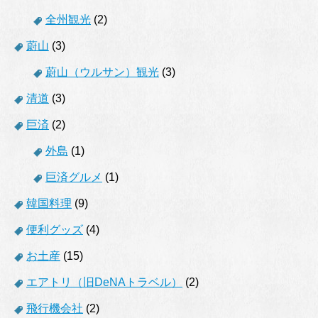
全州観光
(2)
蔚山
(3)
蔚山（ウルサン）観光
(3)
清道
(3)
巨済
(2)
外島
(1)
巨済グルメ
(1)
韓国料理
(9)
便利グッズ
(4)
お土産
(15)
エアトリ（旧DeNAトラベル）
(2)
飛行機会社
(2)