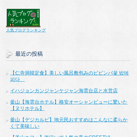
人気ブログランキング
最近の投稿
【仁寺洞韓定食】美しい風呂敷包みのビビンバ꽃 밥에
피다
イハジョンカンジャンケジャン海雲台店と水営店
釜山【海雲台ホテル】格安オーシャンビューに驚いた
【ヌリホテル】
釜山【デジカルビ】地元民おすすめはこんなに柔らか
くて美味しい