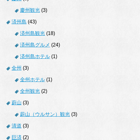
慶州観光
(3)
済州島
(43)
済州島観光
(18)
済州島グルメ
(24)
済州島ホテル
(1)
全州
(3)
全州ホテル
(1)
全州観光
(2)
蔚山
(3)
蔚山（ウルサン）観光
(3)
清道
(3)
巨済
(2)