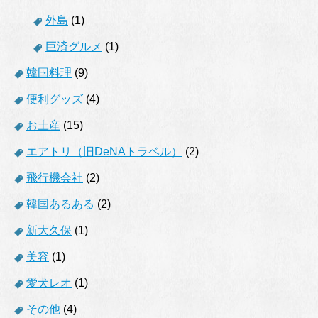
外島
(1)
巨済グルメ
(1)
韓国料理
(9)
便利グッズ
(4)
お土産
(15)
エアトリ（旧DeNAトラベル）
(2)
飛行機会社
(2)
韓国あるある
(2)
新大久保
(1)
美容
(1)
愛犬レオ
(1)
その他
(4)