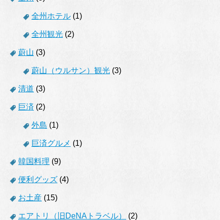
全州ホテル
(1)
全州観光
(2)
蔚山
(3)
蔚山（ウルサン）観光
(3)
清道
(3)
巨済
(2)
外島
(1)
巨済グルメ
(1)
韓国料理
(9)
便利グッズ
(4)
お土産
(15)
エアトリ（旧DeNAトラベル）
(2)