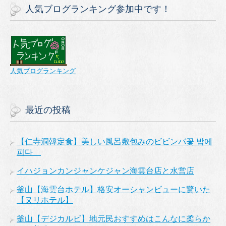
人気ブログランキング参加中です！
人気ブログランキング
最近の投稿
【仁寺洞韓定食】美しい風呂敷包みのビビンバ꽃 밥에
피다
イハジョンカンジャンケジャン海雲台店と水営店
釜山【海雲台ホテル】格安オーシャンビューに驚いた
【ヌリホテル】
釜山【デジカルビ】地元民おすすめはこんなに柔らか