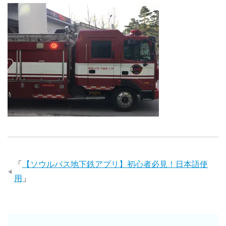
「
【ソウルバス地下鉄アプリ】初心者必見！日本語使
用
」