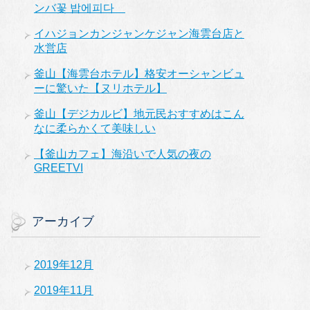
ンバ꽃 밥에피다
イハジョンカンジャンケジャン海雲台店と
水営店
釜山【海雲台ホテル】格安オーシャンビュ
ーに驚いた【ヌリホテル】
釜山【デジカルビ】地元民おすすめはこん
なに柔らかくて美味しい
【釜山カフェ】海沿いで人気の夜の
GREETVI
アーカイブ
2019年12月
2019年11月