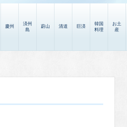
済州
韓国
お土
慶州
蔚山
清道
巨済
島
料理
産