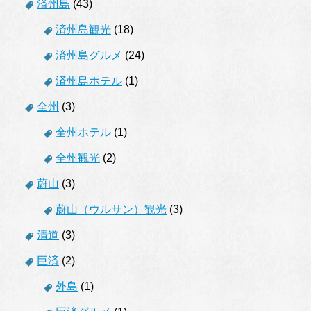
済州島
(43)
済州島観光
(18)
済州島グルメ
(24)
済州島ホテル
(1)
全州
(3)
全州ホテル
(1)
全州観光
(2)
蔚山
(3)
蔚山（ウルサン）観光
(3)
清道
(3)
巨済
(2)
外島
(1)