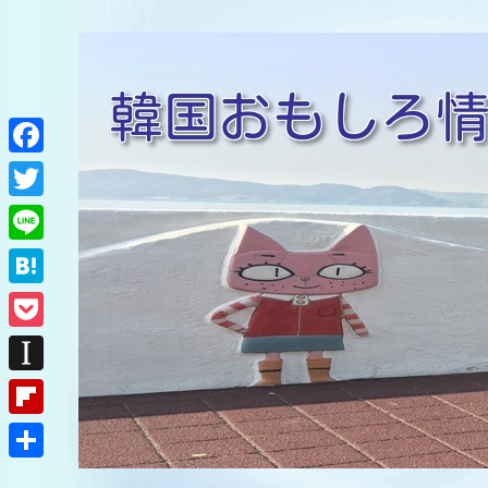
F
a
T
c
w
L
e
i
i
H
b
t
n
a
o
P
t
e
t
o
o
e
I
e
k
c
r
n
F
n
k
s
l
a
共
e