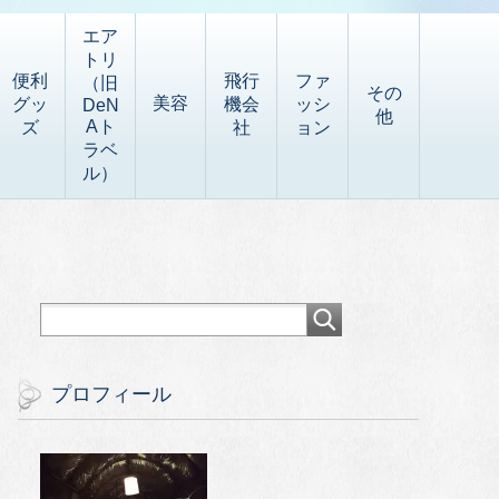
エア
トリ
便利
飛行
ファ
（旧
その
美容
グッ
機会
ッシ
DeN
他
Aト
ズ
社
ョン
ラベ
ル）
プロフィール