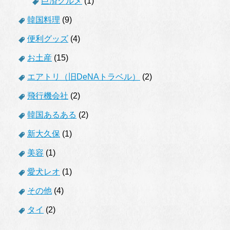
巨済グルメ
(1)
韓国料理
(9)
便利グッズ
(4)
お土産
(15)
エアトリ（旧DeNAトラベル）
(2)
飛行機会社
(2)
韓国あるある
(2)
新大久保
(1)
美容
(1)
愛犬レオ
(1)
その他
(4)
タイ
(2)