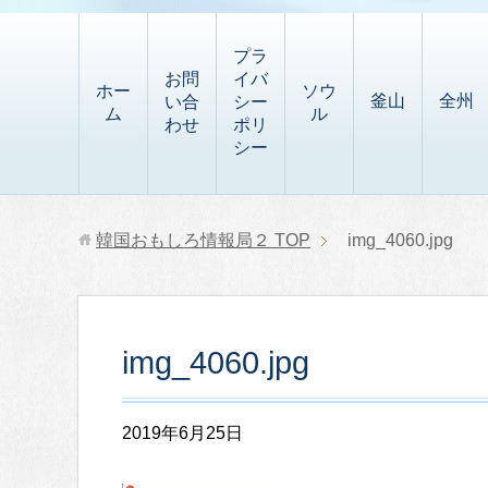
t
i
有
t
a
p
プラ
p
お問
イバ
b
ホー
ソウ
釜山
全州
い合
シー
a
ム
ル
o
わせ
ポリ
p
シー
a
e
r
r
d
韓国おもしろ情報局２
TOP
img_4060.jpg
img_4060.jpg
2019年6月25日