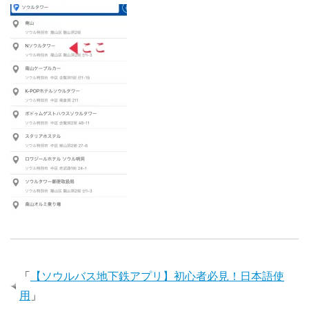
「
【ソウルバス地下鉄アプリ】初心者必見！日本語使
用
」