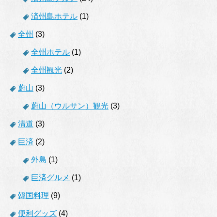
済州島ホテル
(1)
全州
(3)
全州ホテル
(1)
全州観光
(2)
蔚山
(3)
蔚山（ウルサン）観光
(3)
清道
(3)
巨済
(2)
外島
(1)
巨済グルメ
(1)
韓国料理
(9)
便利グッズ
(4)