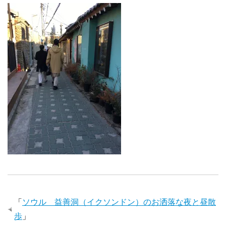
「
ソウル 益善洞（イクソンドン）のお洒落な夜と昼散
歩
」