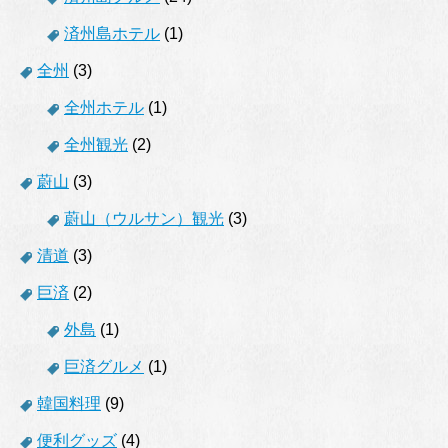
済州島ホテル
(1)
全州
(3)
全州ホテル
(1)
全州観光
(2)
蔚山
(3)
蔚山（ウルサン）観光
(3)
清道
(3)
巨済
(2)
外島
(1)
巨済グルメ
(1)
韓国料理
(9)
便利グッズ
(4)