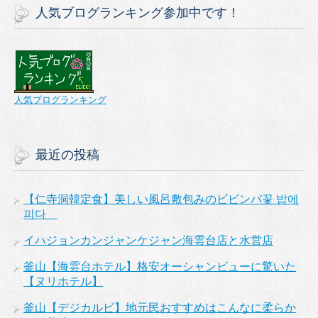
人気ブログランキング参加中です！
人気ブログランキング
最近の投稿
【仁寺洞韓定食】美しい風呂敷包みのビビンバ꽃 밥에
피다
イハジョンカンジャンケジャン海雲台店と水営店
釜山【海雲台ホテル】格安オーシャンビューに驚いた
【ヌリホテル】
釜山【デジカルビ】地元民おすすめはこんなに柔らか