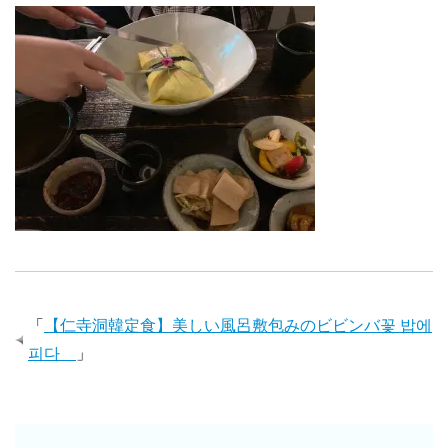
「
【仁寺洞韓定食】美しい風呂敷包みのビビンバ꽃 밥에
피다
」