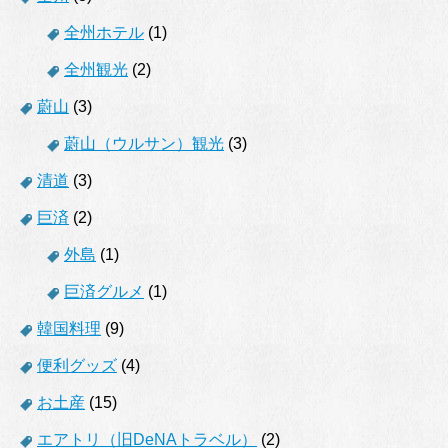
全州ホテル
(1)
全州観光
(2)
蔚山
(3)
蔚山（ウルサン）観光
(3)
清道
(3)
巨済
(2)
外島
(1)
巨済グルメ
(1)
韓国料理
(9)
便利グッズ
(4)
お土産
(15)
エアトリ（旧DeNAトラベル）
(2)