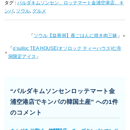
タグ :
パルダキムソンセン、ロッテマート金浦空港店、キ
ンパ
,
ソウル
,
グルメ
「
ソウル【益善洞】夜ごはんに焼き肉三昧
」
「
o’sulloc TEA HOUSE(オソロック ティーハウス)仁寺
洞限定アイス
」
“パルダキムソンセンロッテマート金
浦空港店でキンパの韓国土産” への1件
のコメント