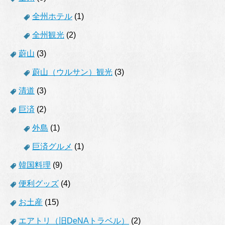
全州ホテル
(1)
全州観光
(2)
蔚山
(3)
蔚山（ウルサン）観光
(3)
清道
(3)
巨済
(2)
外島
(1)
巨済グルメ
(1)
韓国料理
(9)
便利グッズ
(4)
お土産
(15)
エアトリ（旧DeNAトラベル）
(2)