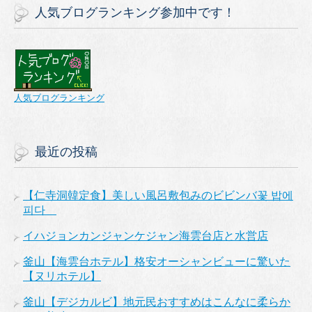
人気ブログランキング参加中です！
人気ブログランキング
最近の投稿
【仁寺洞韓定食】美しい風呂敷包みのビビンバ꽃 밥에
피다
イハジョンカンジャンケジャン海雲台店と水営店
釜山【海雲台ホテル】格安オーシャンビューに驚いた
【ヌリホテル】
釜山【デジカルビ】地元民おすすめはこんなに柔らか