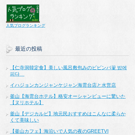
人気ブログランキング
最近の投稿
【仁寺洞韓定食】美しい風呂敷包みのビビンバ꽃 밥에
피다
イハジョンカンジャンケジャン海雲台店と水営店
釜山【海雲台ホテル】格安オーシャンビューに驚いた
【ヌリホテル】
釜山【デジカルビ】地元民おすすめはこんなに柔らか
くて美味しい
【釜山カフェ】海沿いで人気の夜のGREETVI