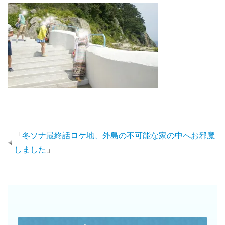
「
冬ソナ最終話ロケ地、外島の不可能な家の中へお邪魔
しました
」