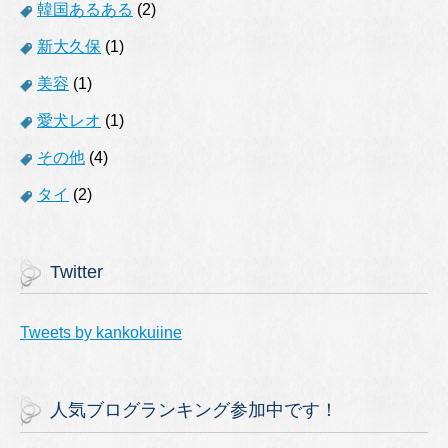
韓国あるある
(2)
新大久保
(1)
美容
(1)
愛犬レオ
(1)
その他
(4)
タイ
(2)
Twitter
Tweets by kankokuiine
人気ブログランキング参加中です！