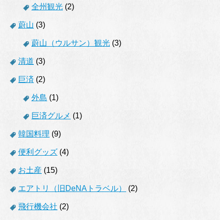
全州観光
(2)
蔚山
(3)
蔚山（ウルサン）観光
(3)
清道
(3)
巨済
(2)
外島
(1)
巨済グルメ
(1)
韓国料理
(9)
便利グッズ
(4)
お土産
(15)
エアトリ（旧DeNAトラベル）
(2)
飛行機会社
(2)