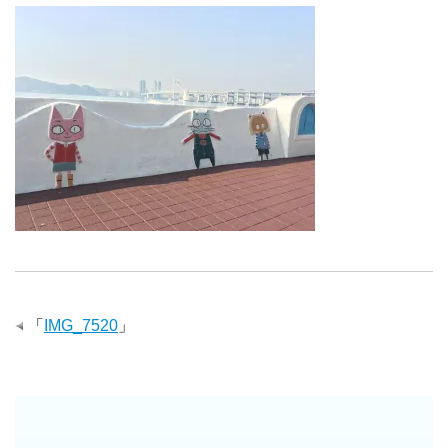
「
IMG_7520
」