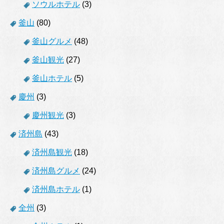
ソウルホテル
(3)
釜山
(80)
釜山グルメ
(48)
釜山観光
(27)
釜山ホテル
(5)
慶州
(3)
慶州観光
(3)
済州島
(43)
済州島観光
(18)
済州島グルメ
(24)
済州島ホテル
(1)
全州
(3)