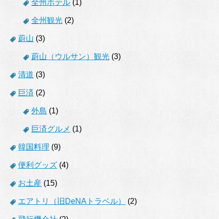
全州ホテル
(1)
全州観光
(2)
蔚山
(3)
蔚山（ウルサン）観光
(3)
清道
(3)
巨済
(2)
外島
(1)
巨済グルメ
(1)
韓国料理
(9)
便利グッズ
(4)
お土産
(15)
エアトリ（旧DeNAトラベル）
(2)