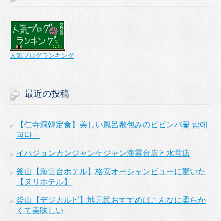
人気ブログランキング
最近の投稿
【仁寺洞韓定食】美しい風呂敷包みのビビンバ꽃 밥에
피다
イハジョンカンジャンケジャン海雲台店と水営店
釜山【海雲台ホテル】格安オーシャンビューに驚いた
【ヌリホテル】
釜山【デジカルビ】地元民おすすめはこんなに柔らか
くて美味しい