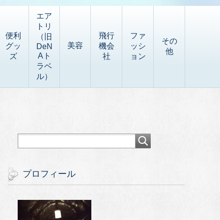
エア
トリ
便利
飛行
ファ
（旧
その
美容
グッ
機会
ッシ
DeN
他
Aト
ズ
社
ョン
ラベ
ル）
プロフィール