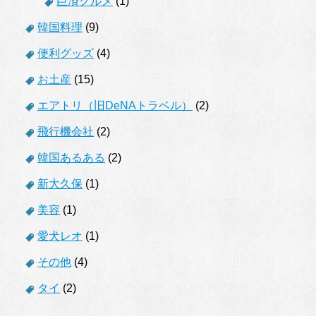
巨済グルメ
(1)
韓国料理
(9)
便利グッズ
(4)
お土産
(15)
エアトリ（旧DeNAトラベル）
(2)
飛行機会社
(2)
韓国あるある
(2)
新大久保
(1)
美容
(1)
愛犬レオ
(1)
その他
(4)
タイ
(2)