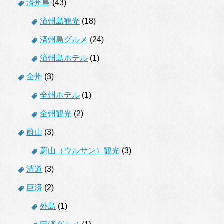
済州島
(43)
済州島観光
(18)
済州島グルメ
(24)
済州島ホテル
(1)
全州
(3)
全州ホテル
(1)
全州観光
(2)
蔚山
(3)
蔚山（ウルサン）観光
(3)
清道
(3)
巨済
(2)
外島
(1)