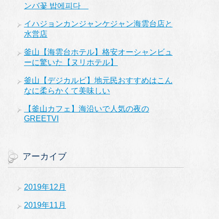
ンバ꽃 밥에피다
イハジョンカンジャンケジャン海雲台店と
水営店
釜山【海雲台ホテル】格安オーシャンビュ
ーに驚いた【ヌリホテル】
釜山【デジカルビ】地元民おすすめはこん
なに柔らかくて美味しい
【釜山カフェ】海沿いで人気の夜の
GREETVI
アーカイブ
2019年12月
2019年11月