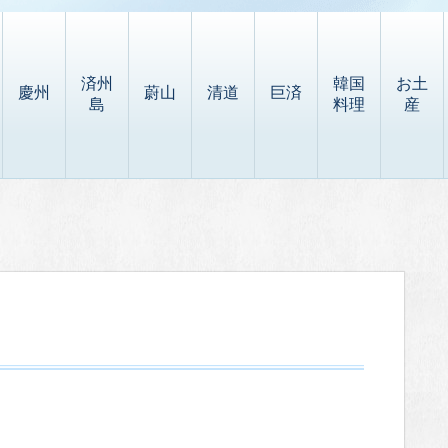
済州
韓国
お土
慶州
蔚山
清道
巨済
島
料理
産