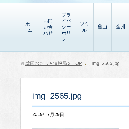
t
i
有
t
a
p
プラ
p
お問
イバ
b
ホー
ソウ
釜山
全州
い合
シー
a
ム
ル
o
わせ
ポリ
p
シー
a
e
r
r
d
韓国おもしろ情報局２
TOP
img_2565.jpg
img_2565.jpg
2019年7月29日