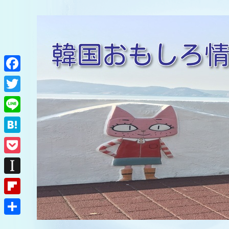
F
a
T
c
w
L
e
i
i
H
b
t
n
a
o
P
t
e
t
o
o
e
I
e
k
c
r
n
F
n
k
s
l
a
共
e