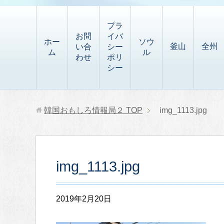
t
i
有
t
a
p
プラ
p
お問
イバ
b
ホー
ソウ
釜山
全州
い合
シー
a
ム
ル
o
わせ
ポリ
p
シー
a
e
r
r
d
韓国おもしろ情報局２
TOP
img_1113.jpg
img_1113.jpg
2019年2月20日