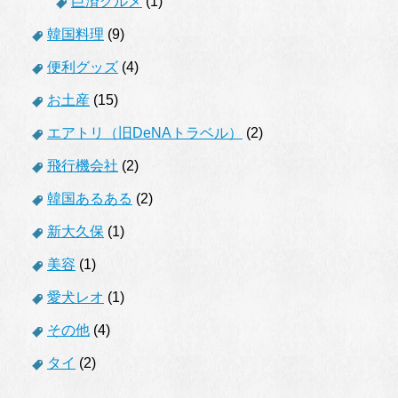
巨済グルメ
(1)
韓国料理
(9)
便利グッズ
(4)
お土産
(15)
エアトリ（旧DeNAトラベル）
(2)
飛行機会社
(2)
韓国あるある
(2)
新大久保
(1)
美容
(1)
愛犬レオ
(1)
その他
(4)
タイ
(2)