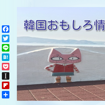
F
a
T
c
w
L
e
i
i
H
b
t
n
a
o
P
t
e
t
o
o
e
I
e
k
c
r
n
F
n
k
s
l
a
共
e