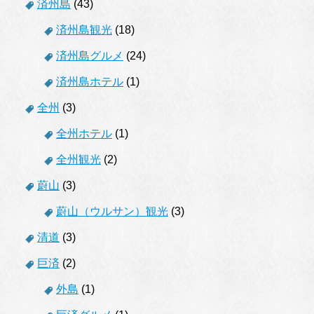
済州島
(43)
済州島観光
(18)
済州島グルメ
(24)
済州島ホテル
(1)
全州
(3)
全州ホテル
(1)
全州観光
(2)
蔚山
(3)
蔚山（ウルサン）観光
(3)
清道
(3)
巨済
(2)
外島
(1)