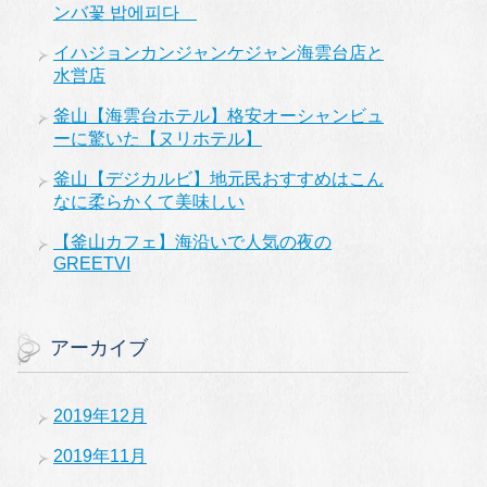
ンバ꽃 밥에피다
イハジョンカンジャンケジャン海雲台店と
水営店
釜山【海雲台ホテル】格安オーシャンビュ
ーに驚いた【ヌリホテル】
釜山【デジカルビ】地元民おすすめはこん
なに柔らかくて美味しい
【釜山カフェ】海沿いで人気の夜の
GREETVI
アーカイブ
2019年12月
2019年11月