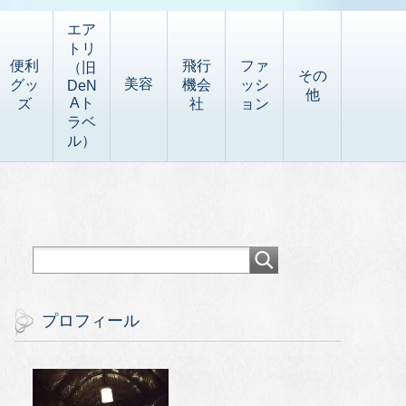
エア
トリ
便利
飛行
ファ
（旧
その
美容
グッ
機会
ッシ
DeN
他
Aト
ズ
社
ョン
ラベ
ル）
プロフィール