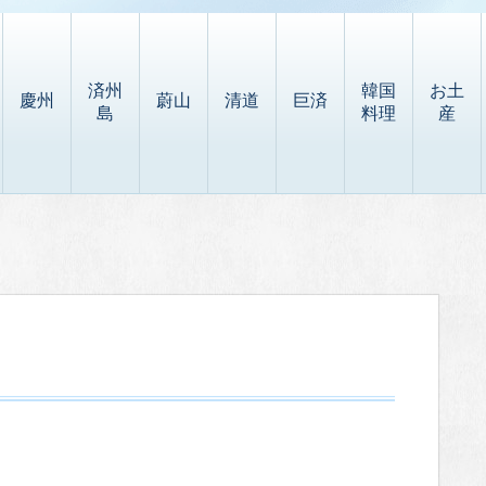
済州
韓国
お土
慶州
蔚山
清道
巨済
島
料理
産