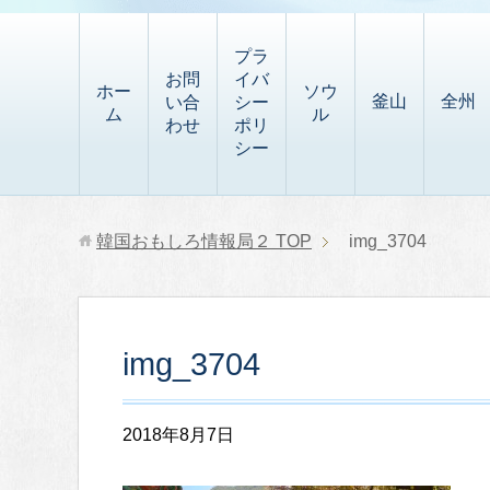
t
i
有
t
a
p
プラ
p
お問
イバ
b
ホー
ソウ
釜山
全州
い合
シー
a
ム
ル
o
わせ
ポリ
p
シー
a
e
r
r
d
韓国おもしろ情報局２
TOP
img_3704
img_3704
2018年8月7日