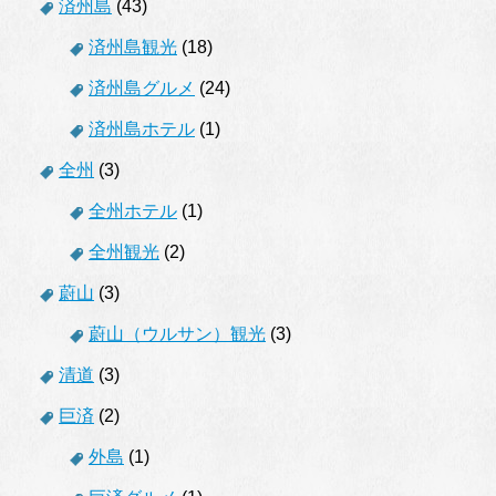
済州島
(43)
済州島観光
(18)
済州島グルメ
(24)
済州島ホテル
(1)
全州
(3)
全州ホテル
(1)
全州観光
(2)
蔚山
(3)
蔚山（ウルサン）観光
(3)
清道
(3)
巨済
(2)
外島
(1)