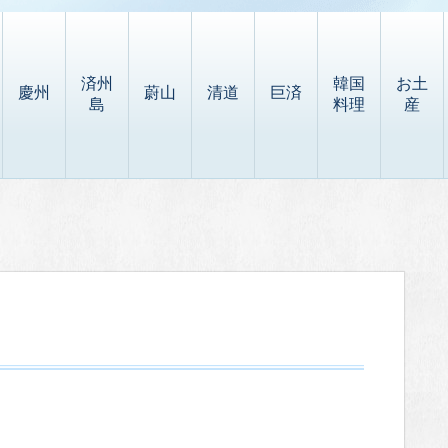
済州
韓国
お土
慶州
蔚山
清道
巨済
島
料理
産