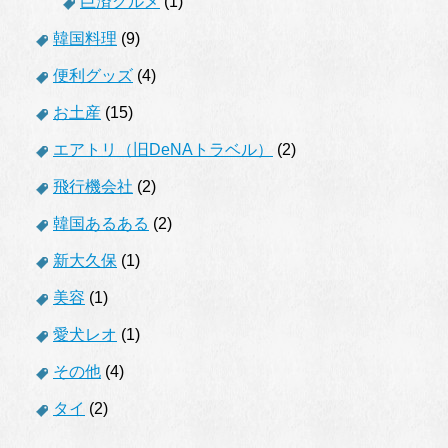
巨済グルメ
(1)
韓国料理
(9)
便利グッズ
(4)
お土産
(15)
エアトリ（旧DeNAトラベル）
(2)
飛行機会社
(2)
韓国あるある
(2)
新大久保
(1)
美容
(1)
愛犬レオ
(1)
その他
(4)
タイ
(2)