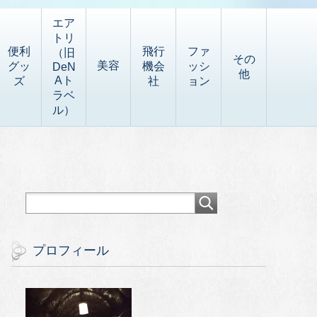
エア
トリ
便利
飛行
ファ
（旧
その
美容
グッ
機会
ッシ
DeN
他
Aト
ズ
社
ョン
ラベ
ル）
プロフィール