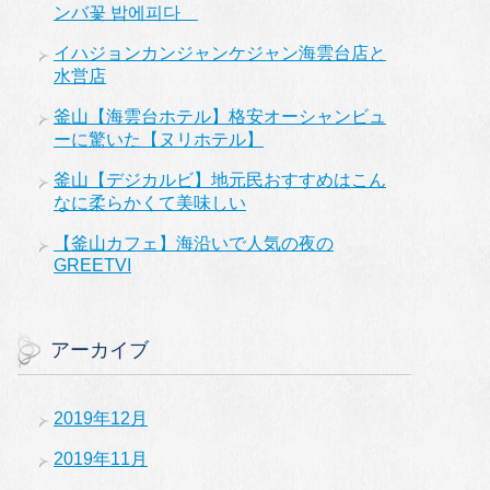
ンバ꽃 밥에피다
イハジョンカンジャンケジャン海雲台店と
水営店
釜山【海雲台ホテル】格安オーシャンビュ
ーに驚いた【ヌリホテル】
釜山【デジカルビ】地元民おすすめはこん
なに柔らかくて美味しい
【釜山カフェ】海沿いで人気の夜の
GREETVI
アーカイブ
2019年12月
2019年11月