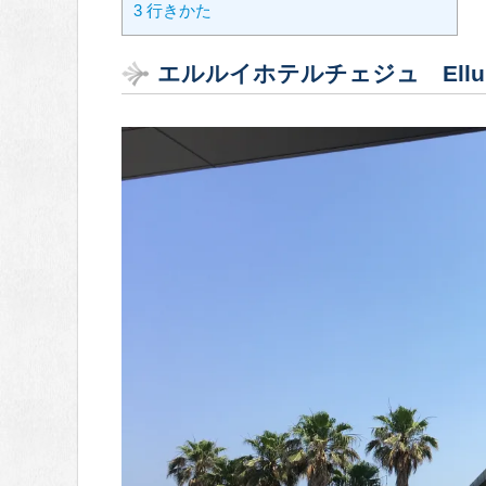
3
行きかた
エルルイホテルチェジュ Ellui Ho