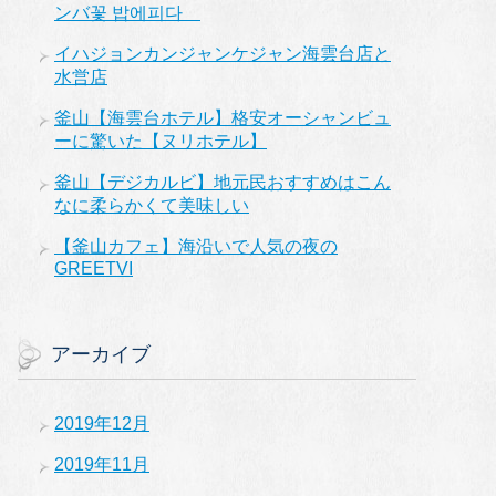
ンバ꽃 밥에피다
イハジョンカンジャンケジャン海雲台店と
水営店
釜山【海雲台ホテル】格安オーシャンビュ
ーに驚いた【ヌリホテル】
釜山【デジカルビ】地元民おすすめはこん
なに柔らかくて美味しい
【釜山カフェ】海沿いで人気の夜の
GREETVI
アーカイブ
2019年12月
2019年11月