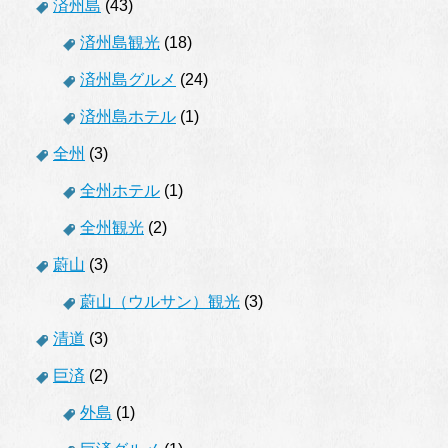
済州島
(43)
済州島観光
(18)
済州島グルメ
(24)
済州島ホテル
(1)
全州
(3)
全州ホテル
(1)
全州観光
(2)
蔚山
(3)
蔚山（ウルサン）観光
(3)
清道
(3)
巨済
(2)
外島
(1)