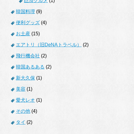
巨済グルメ
(1)
韓国料理
(9)
便利グッズ
(4)
お土産
(15)
エアトリ（旧DeNAトラベル）
(2)
飛行機会社
(2)
韓国あるある
(2)
新大久保
(1)
美容
(1)
愛犬レオ
(1)
その他
(4)
タイ
(2)