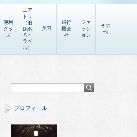
エア
トリ
便利
飛行
ファ
（旧
その
美容
グッ
機会
ッシ
DeN
他
Aト
ズ
社
ョン
ラベ
ル）
プロフィール