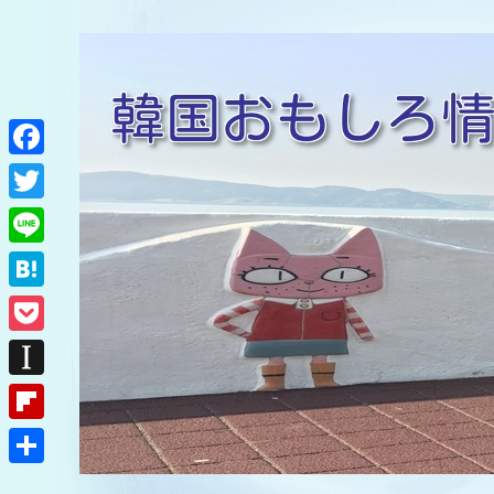
F
a
T
c
w
L
e
i
i
H
b
t
n
a
o
P
t
e
t
o
o
e
I
e
k
c
r
n
F
n
k
s
l
a
共
e