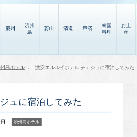
済州
韓国
お土
慶州
蔚山
清道
巨済
島
料理
産
済州島ホテル
激安エルルイホテル チェジュに宿泊してみた
ェジュに宿泊してみた
9日
済州島ホテル