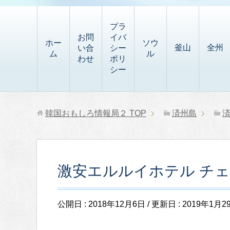
t
i
有
t
a
p
プラ
p
お問
イバ
b
ホー
ソウ
釜山
全州
い合
シー
a
ム
ル
o
わせ
ポリ
p
シー
a
e
r
r
d
韓国おもしろ情報局２
TOP
済州島
激安エルルイホテル チ
公開日 :
2018年12月6日
/ 更新日 :
2019年1月2