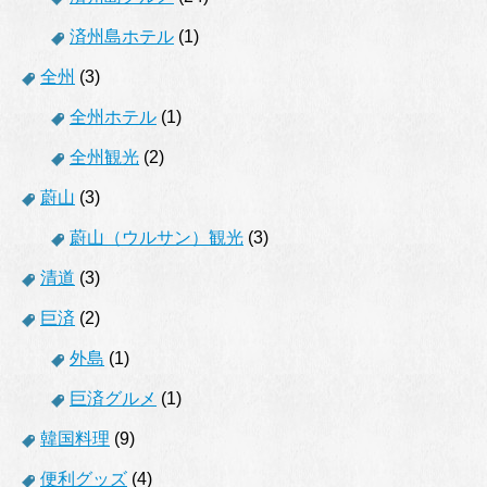
済州島ホテル
(1)
全州
(3)
全州ホテル
(1)
全州観光
(2)
蔚山
(3)
蔚山（ウルサン）観光
(3)
清道
(3)
巨済
(2)
外島
(1)
巨済グルメ
(1)
韓国料理
(9)
便利グッズ
(4)