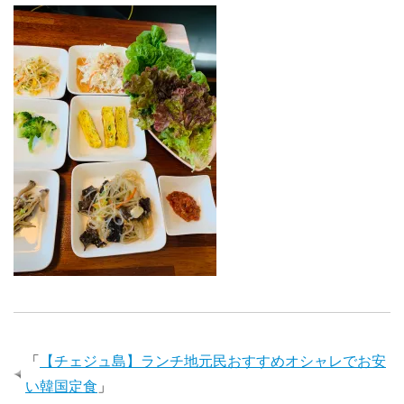
「
【チェジュ島】ランチ地元民おすすめオシャレでお安
い韓国定食
」