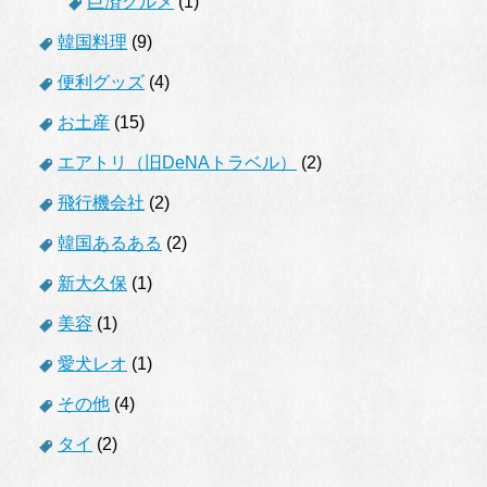
巨済グルメ
(1)
韓国料理
(9)
便利グッズ
(4)
お土産
(15)
エアトリ（旧DeNAトラベル）
(2)
飛行機会社
(2)
韓国あるある
(2)
新大久保
(1)
美容
(1)
愛犬レオ
(1)
その他
(4)
タイ
(2)