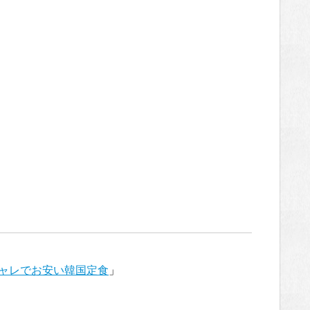
ャレでお安い韓国定食
」