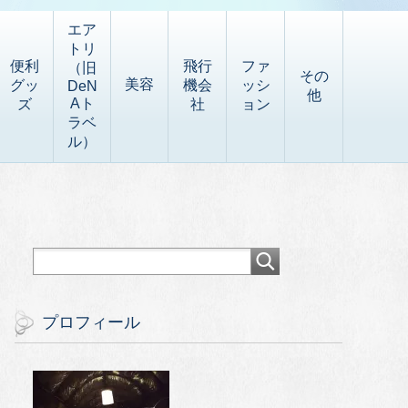
エア
トリ
便利
飛行
ファ
（旧
その
美容
グッ
機会
ッシ
DeN
他
Aト
ズ
社
ョン
ラベ
ル）
プロフィール