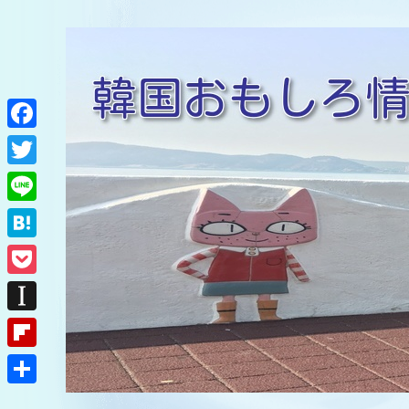
F
a
T
c
w
L
e
i
i
H
b
t
n
a
o
P
t
e
t
o
o
e
I
e
k
c
r
n
F
n
k
s
l
a
共
e