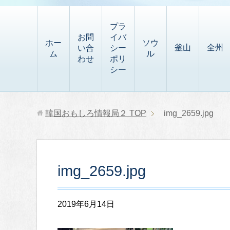
t
i
有
t
a
p
プラ
p
お問
イバ
b
ホー
ソウ
釜山
全州
い合
シー
a
ム
ル
o
わせ
ポリ
p
シー
a
e
r
r
d
韓国おもしろ情報局２
TOP
img_2659.jpg
img_2659.jpg
2019年6月14日