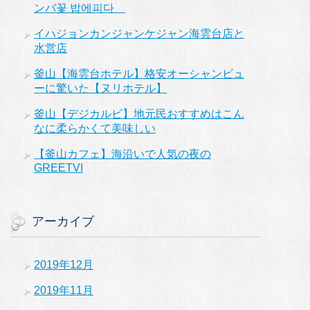
ンバ꽃 밥에피다
イハジョンカンジャンケジャン海雲台店と
水営店
釜山【海雲台ホテル】格安オーシャンビュ
ーに驚いた【ヌリホテル】
釜山【デジカルビ】地元民おすすめはこん
なに柔らかくて美味しい
【釜山カフェ】海沿いで人気の夜の
GREETVI
アーカイブ
2019年12月
2019年11月