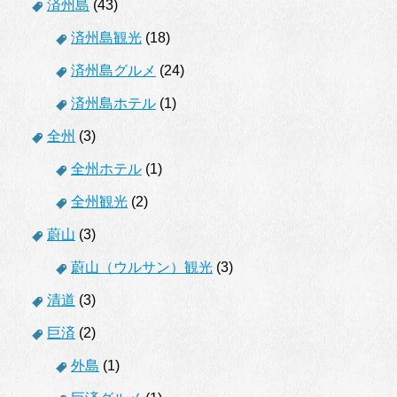
済州島
(43)
済州島観光
(18)
済州島グルメ
(24)
済州島ホテル
(1)
全州
(3)
全州ホテル
(1)
全州観光
(2)
蔚山
(3)
蔚山（ウルサン）観光
(3)
清道
(3)
巨済
(2)
外島
(1)