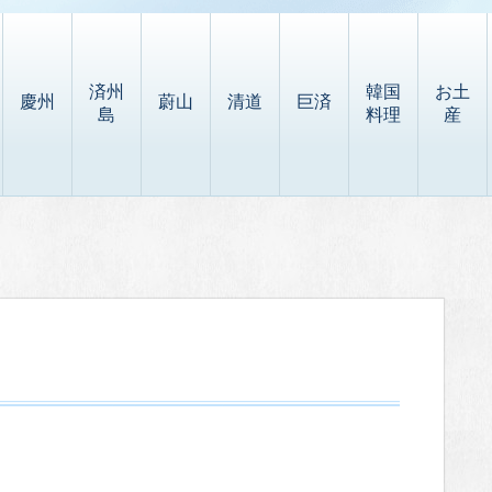
済州
韓国
お土
慶州
蔚山
清道
巨済
島
料理
産