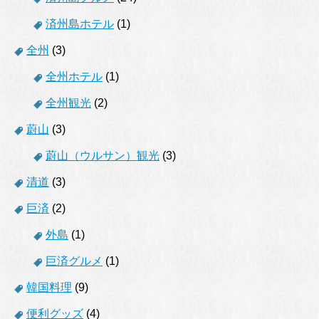
済州島ホテル
(1)
全州
(3)
全州ホテル
(1)
全州観光
(2)
蔚山
(3)
蔚山（ウルサン）観光
(3)
清道
(3)
巨済
(2)
外島
(1)
巨済グルメ
(1)
韓国料理
(9)
便利グッズ
(4)