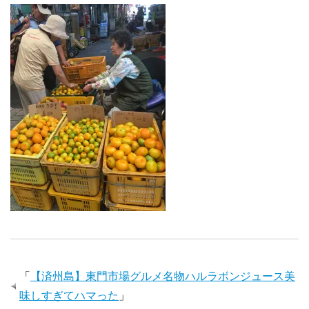
「
【済州島】東門市場グルメ名物ハルラボンジュース美
味しすぎてハマった
」