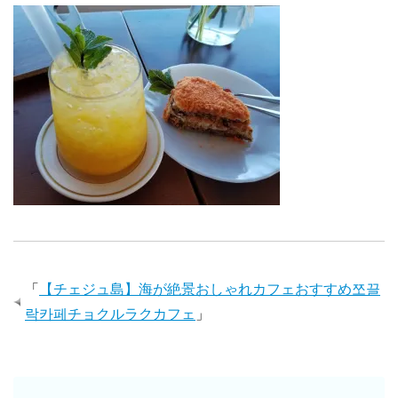
「
【チェジュ島】海が絶景おしゃれカフェおすすめ쪼끌
락카페チョクルラクカフェ
」