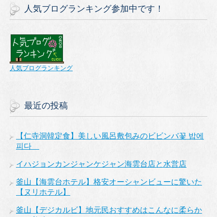
人気ブログランキング参加中です！
人気ブログランキング
最近の投稿
【仁寺洞韓定食】美しい風呂敷包みのビビンバ꽃 밥에
피다
イハジョンカンジャンケジャン海雲台店と水営店
釜山【海雲台ホテル】格安オーシャンビューに驚いた
【ヌリホテル】
釜山【デジカルビ】地元民おすすめはこんなに柔らか