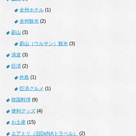
全州ホテル
(1)
全州観光
(2)
蔚山
(3)
蔚山（ウルサン）観光
(3)
清道
(3)
巨済
(2)
外島
(1)
巨済グルメ
(1)
韓国料理
(9)
便利グッズ
(4)
お土産
(15)
エアトリ（旧DeNAトラベル）
(2)