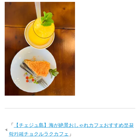
「
【チェジュ島】海が絶景おしゃれカフェおすすめ쪼끌
락카페チョクルラクカフェ
」