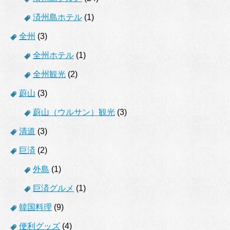
済州島ホテル
(1)
全州
(3)
全州ホテル
(1)
全州観光
(2)
蔚山
(3)
蔚山（ウルサン）観光
(3)
清道
(3)
巨済
(2)
外島
(1)
巨済グルメ
(1)
韓国料理
(9)
便利グッズ
(4)