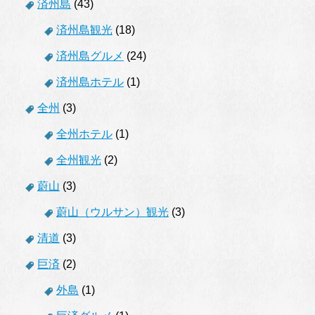
済州島
(43)
済州島観光
(18)
済州島グルメ
(24)
済州島ホテル
(1)
全州
(3)
全州ホテル
(1)
全州観光
(2)
蔚山
(3)
蔚山（ウルサン）観光
(3)
清道
(3)
巨済
(2)
外島
(1)