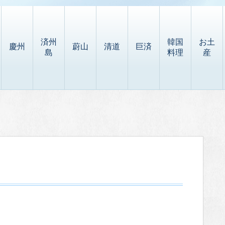
済州
韓国
お土
慶州
蔚山
清道
巨済
島
料理
産