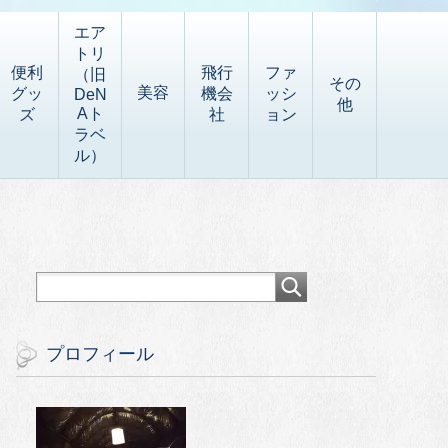
エア
トリ
便利
飛行
ファ
（旧
その
美容
グッ
機会
ッシ
DeN
他
Aト
ズ
社
ョン
ラベ
ル）
プロフィール