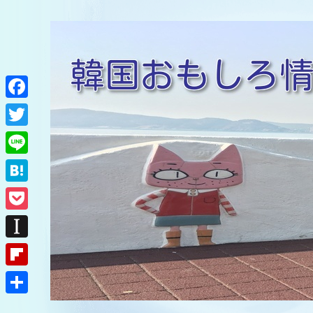
F
a
T
c
w
L
e
i
i
H
b
t
n
a
o
P
t
e
t
o
o
e
I
e
k
c
r
n
F
n
k
s
l
a
共
e