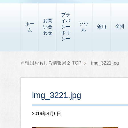
t
i
有
t
a
p
プラ
p
お問
イバ
b
ホー
ソウ
釜山
全州
い合
シー
a
ム
ル
o
わせ
ポリ
p
シー
a
e
r
r
d
韓国おもしろ情報局２
TOP
img_3221.jpg
img_3221.jpg
2019年4月6日