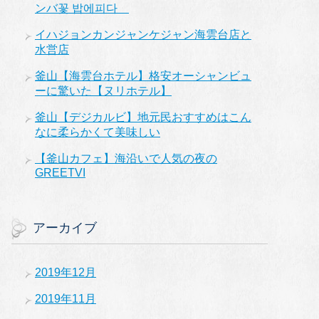
ンバ꽃 밥에피다
イハジョンカンジャンケジャン海雲台店と
水営店
釜山【海雲台ホテル】格安オーシャンビュ
ーに驚いた【ヌリホテル】
釜山【デジカルビ】地元民おすすめはこん
なに柔らかくて美味しい
【釜山カフェ】海沿いで人気の夜の
GREETVI
アーカイブ
2019年12月
2019年11月