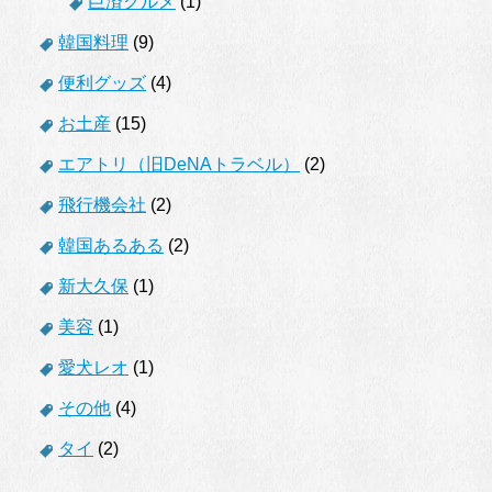
巨済グルメ
(1)
韓国料理
(9)
便利グッズ
(4)
お土産
(15)
エアトリ（旧DeNAトラベル）
(2)
飛行機会社
(2)
韓国あるある
(2)
新大久保
(1)
美容
(1)
愛犬レオ
(1)
その他
(4)
タイ
(2)