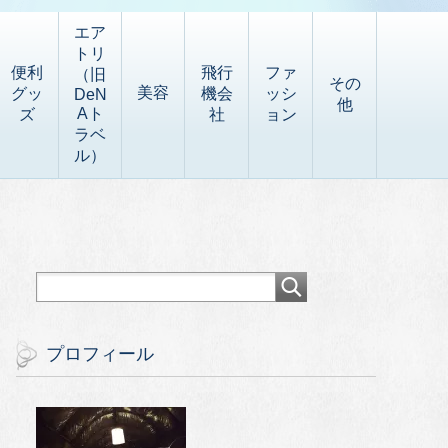
エア
トリ
便利
飛行
ファ
（旧
その
美容
グッ
機会
ッシ
DeN
他
Aト
ズ
社
ョン
ラベ
ル）
プロフィール