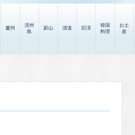
済州
韓国
お土
慶州
蔚山
清道
巨済
島
料理
産