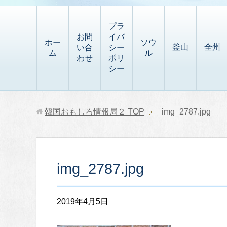
t
i
有
t
a
p
プラ
p
お問
イバ
b
ホー
ソウ
釜山
全州
い合
シー
a
ム
ル
o
わせ
ポリ
p
シー
a
e
r
r
d
韓国おもしろ情報局２
TOP
img_2787.jpg
img_2787.jpg
2019年4月5日