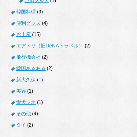
巨済グルメ
(1)
韓国料理
(9)
便利グッズ
(4)
お土産
(15)
エアトリ（旧DeNAトラベル）
(2)
飛行機会社
(2)
韓国あるある
(2)
新大久保
(1)
美容
(1)
愛犬レオ
(1)
その他
(4)
タイ
(2)