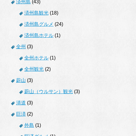
済州島
(43)
済州島観光
(18)
済州島グルメ
(24)
済州島ホテル
(1)
全州
(3)
全州ホテル
(1)
全州観光
(2)
蔚山
(3)
蔚山（ウルサン）観光
(3)
清道
(3)
巨済
(2)
外島
(1)