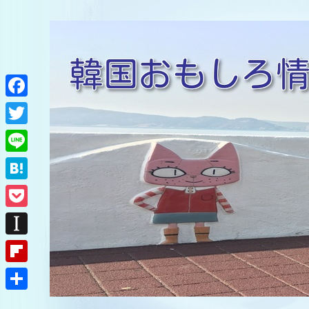
F
a
T
c
w
L
e
i
i
H
b
t
n
a
o
P
t
e
t
o
o
e
I
e
k
c
r
n
F
n
k
s
l
a
共
e