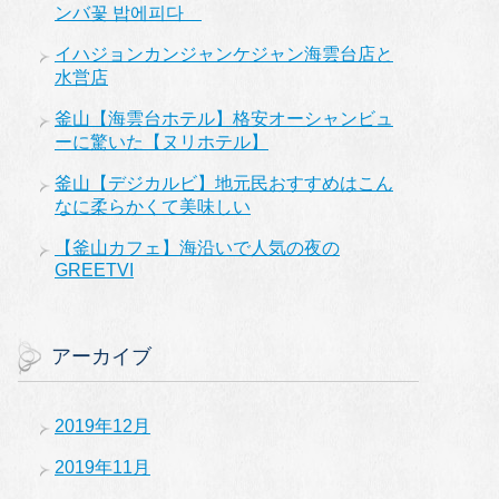
ンバ꽃 밥에피다
イハジョンカンジャンケジャン海雲台店と
水営店
釜山【海雲台ホテル】格安オーシャンビュ
ーに驚いた【ヌリホテル】
釜山【デジカルビ】地元民おすすめはこん
なに柔らかくて美味しい
【釜山カフェ】海沿いで人気の夜の
GREETVI
アーカイブ
2019年12月
2019年11月