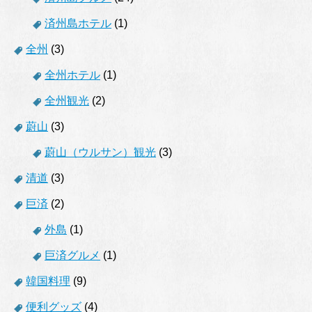
済州島ホテル
(1)
全州
(3)
全州ホテル
(1)
全州観光
(2)
蔚山
(3)
蔚山（ウルサン）観光
(3)
清道
(3)
巨済
(2)
外島
(1)
巨済グルメ
(1)
韓国料理
(9)
便利グッズ
(4)