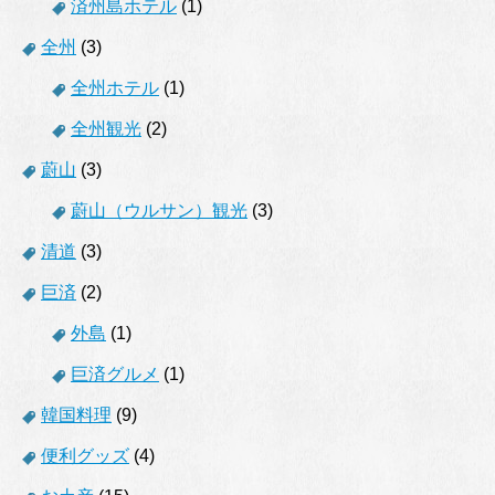
済州島ホテル
(1)
全州
(3)
全州ホテル
(1)
全州観光
(2)
蔚山
(3)
蔚山（ウルサン）観光
(3)
清道
(3)
巨済
(2)
外島
(1)
巨済グルメ
(1)
韓国料理
(9)
便利グッズ
(4)