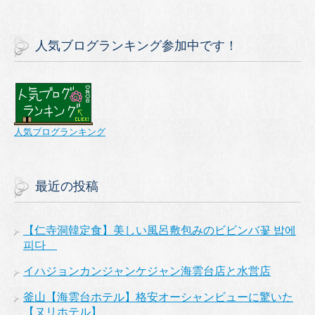
人気ブログランキング参加中です！
人気ブログランキング
最近の投稿
【仁寺洞韓定食】美しい風呂敷包みのビビンバ꽃 밥에
피다
イハジョンカンジャンケジャン海雲台店と水営店
釜山【海雲台ホテル】格安オーシャンビューに驚いた
【ヌリホテル】