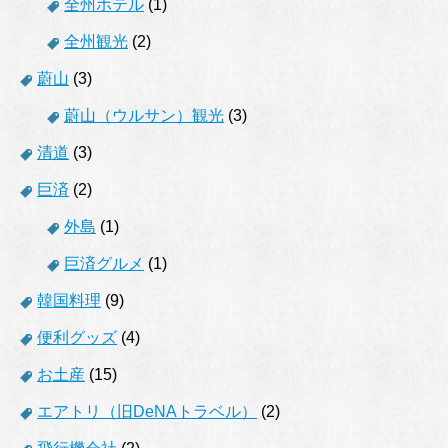
全州ホテル
(1)
全州観光
(2)
蔚山
(3)
蔚山（ウルサン）観光
(3)
清道
(3)
巨済
(2)
外島
(1)
巨済グルメ
(1)
韓国料理
(9)
便利グッズ
(4)
お土産
(15)
エアトリ（旧DeNAトラベル）
(2)