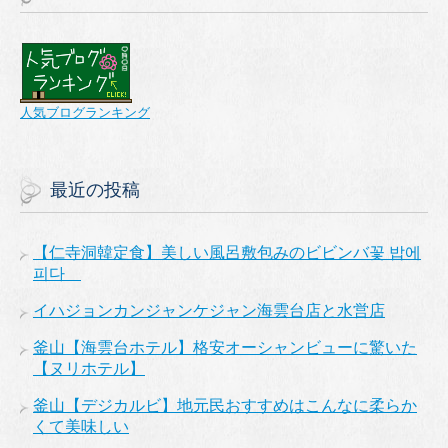
人気ブログランキング
最近の投稿
【仁寺洞韓定食】美しい風呂敷包みのビビンバ꽃 밥에
피다
イハジョンカンジャンケジャン海雲台店と水営店
釜山【海雲台ホテル】格安オーシャンビューに驚いた
【ヌリホテル】
釜山【デジカルビ】地元民おすすめはこんなに柔らか
くて美味しい