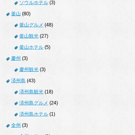
ソウルホテル
(3)
釜山
(80)
釜山グルメ
(48)
釜山観光
(27)
釜山ホテル
(5)
慶州
(3)
慶州観光
(3)
済州島
(43)
済州島観光
(18)
済州島グルメ
(24)
済州島ホテル
(1)
全州
(3)