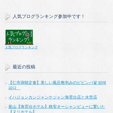
人気ブログランキング参加中です！
人気ブログランキング
最近の投稿
【仁寺洞韓定食】美しい風呂敷包みのビビンバ꽃 밥에
피다
イハジョンカンジャンケジャン海雲台店と水営店
釜山【海雲台ホテル】格安オーシャンビューに驚いた
【ヌリホテル】