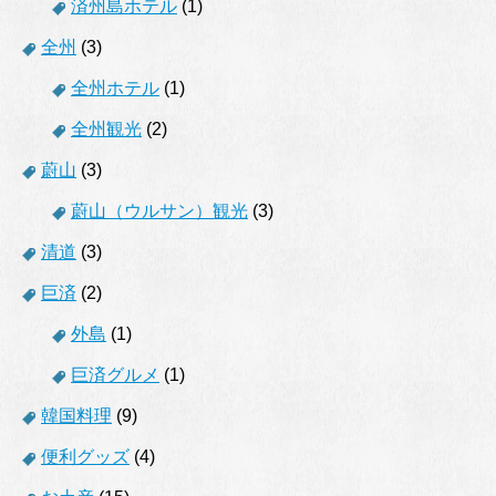
済州島ホテル
(1)
全州
(3)
全州ホテル
(1)
全州観光
(2)
蔚山
(3)
蔚山（ウルサン）観光
(3)
清道
(3)
巨済
(2)
外島
(1)
巨済グルメ
(1)
韓国料理
(9)
便利グッズ
(4)