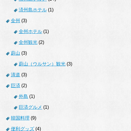
済州島ホテル
(1)
全州
(3)
全州ホテル
(1)
全州観光
(2)
蔚山
(3)
蔚山（ウルサン）観光
(3)
清道
(3)
巨済
(2)
外島
(1)
巨済グルメ
(1)
韓国料理
(9)
便利グッズ
(4)