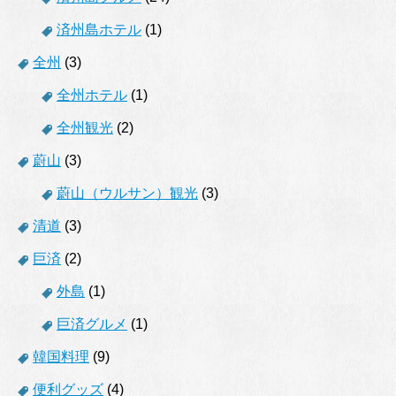
済州島ホテル
(1)
全州
(3)
全州ホテル
(1)
全州観光
(2)
蔚山
(3)
蔚山（ウルサン）観光
(3)
清道
(3)
巨済
(2)
外島
(1)
巨済グルメ
(1)
韓国料理
(9)
便利グッズ
(4)