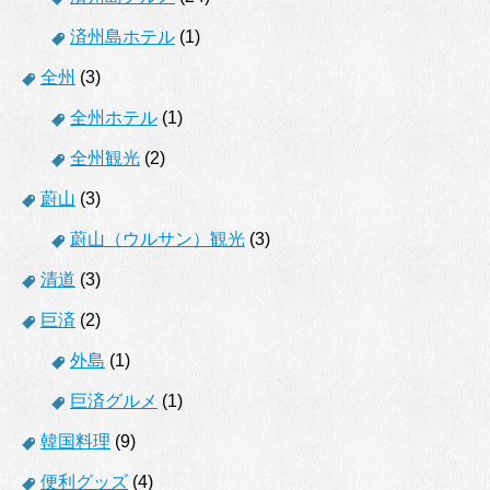
済州島ホテル
(1)
全州
(3)
全州ホテル
(1)
全州観光
(2)
蔚山
(3)
蔚山（ウルサン）観光
(3)
清道
(3)
巨済
(2)
外島
(1)
巨済グルメ
(1)
韓国料理
(9)
便利グッズ
(4)