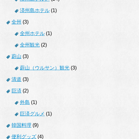
済州島ホテル
(1)
全州
(3)
全州ホテル
(1)
全州観光
(2)
蔚山
(3)
蔚山（ウルサン）観光
(3)
清道
(3)
巨済
(2)
外島
(1)
巨済グルメ
(1)
韓国料理
(9)
便利グッズ
(4)