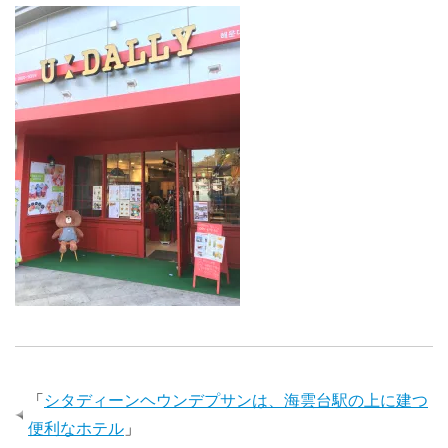
「
シタディーンヘウンデプサンは、海雲台駅の上に建つ
便利なホテル
」