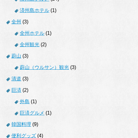
済州島ホテル
(1)
全州
(3)
全州ホテル
(1)
全州観光
(2)
蔚山
(3)
蔚山（ウルサン）観光
(3)
清道
(3)
巨済
(2)
外島
(1)
巨済グルメ
(1)
韓国料理
(9)
便利グッズ
(4)