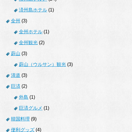
済州島ホテル
(1)
全州
(3)
全州ホテル
(1)
全州観光
(2)
蔚山
(3)
蔚山（ウルサン）観光
(3)
清道
(3)
巨済
(2)
外島
(1)
巨済グルメ
(1)
韓国料理
(9)
便利グッズ
(4)