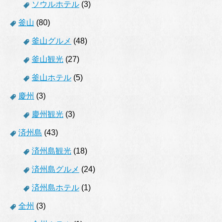
ソウルホテル
(3)
釜山
(80)
釜山グルメ
(48)
釜山観光
(27)
釜山ホテル
(5)
慶州
(3)
慶州観光
(3)
済州島
(43)
済州島観光
(18)
済州島グルメ
(24)
済州島ホテル
(1)
全州
(3)