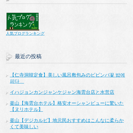
人気ブログランキング
最近の投稿
【仁寺洞韓定食】美しい風呂敷包みのビビンバ꽃 밥에
피다
イハジョンカンジャンケジャン海雲台店と水営店
釜山【海雲台ホテル】格安オーシャンビューに驚いた
【ヌリホテル】
釜山【デジカルビ】地元民おすすめはこんなに柔らか
くて美味しい