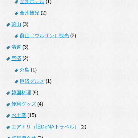
全州ホテル
(1)
全州観光
(2)
蔚山
(3)
蔚山（ウルサン）観光
(3)
清道
(3)
巨済
(2)
外島
(1)
巨済グルメ
(1)
韓国料理
(9)
便利グッズ
(4)
お土産
(15)
エアトリ（旧DeNAトラベル）
(2)