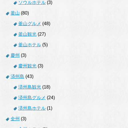
ソウルホテル
(3)
釜山
(80)
釜山グルメ
(48)
釜山観光
(27)
釜山ホテル
(5)
慶州
(3)
慶州観光
(3)
済州島
(43)
済州島観光
(18)
済州島グルメ
(24)
済州島ホテル
(1)
全州
(3)