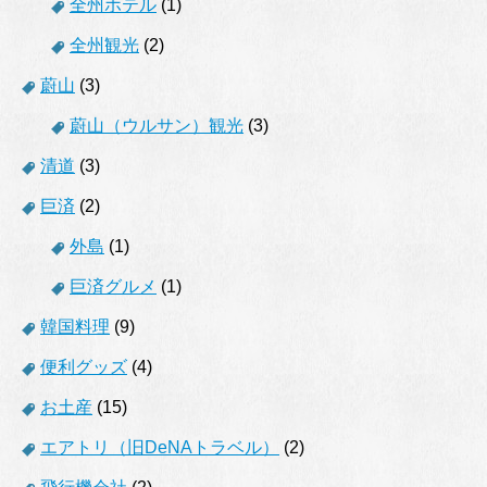
全州ホテル
(1)
全州観光
(2)
蔚山
(3)
蔚山（ウルサン）観光
(3)
清道
(3)
巨済
(2)
外島
(1)
巨済グルメ
(1)
韓国料理
(9)
便利グッズ
(4)
お土産
(15)
エアトリ（旧DeNAトラベル）
(2)