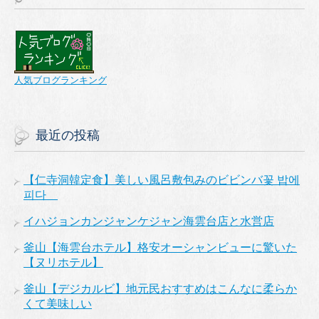
人気ブログランキング
最近の投稿
【仁寺洞韓定食】美しい風呂敷包みのビビンバ꽃 밥에
피다
イハジョンカンジャンケジャン海雲台店と水営店
釜山【海雲台ホテル】格安オーシャンビューに驚いた
【ヌリホテル】
釜山【デジカルビ】地元民おすすめはこんなに柔らか
くて美味しい