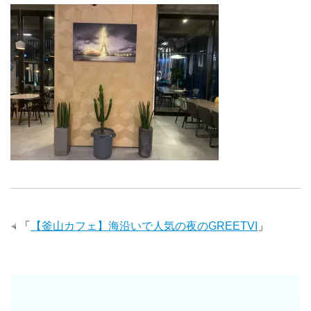
「
【釜山カフェ】海沿いで人気の夜のGREETVI
」