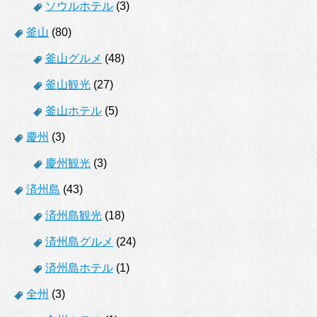
ソウルホテル
(3)
釜山
(80)
釜山グルメ
(48)
釜山観光
(27)
釜山ホテル
(5)
慶州
(3)
慶州観光
(3)
済州島
(43)
済州島観光
(18)
済州島グルメ
(24)
済州島ホテル
(1)
全州
(3)