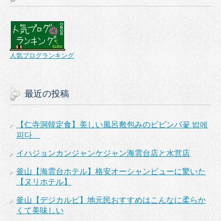
人気ブログランキング
最近の投稿
【仁寺洞韓定食】美しい風呂敷包みのビビンバ꽃 밥에
피다
イハジョンカンジャンケジャン海雲台店と水営店
釜山【海雲台ホテル】格安オーシャンビューに驚いた
【ヌリホテル】
釜山【デジカルビ】地元民おすすめはこんなに柔らか
くて美味しい