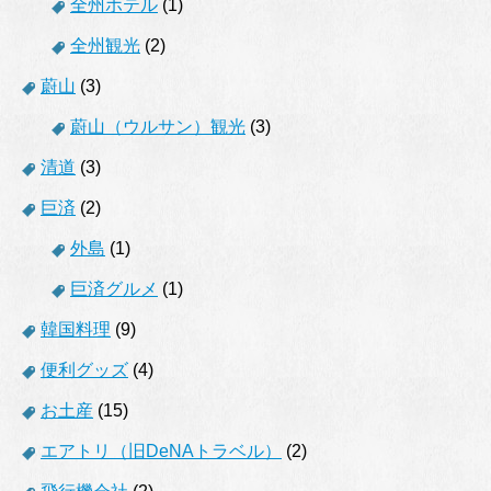
全州ホテル
(1)
全州観光
(2)
蔚山
(3)
蔚山（ウルサン）観光
(3)
清道
(3)
巨済
(2)
外島
(1)
巨済グルメ
(1)
韓国料理
(9)
便利グッズ
(4)
お土産
(15)
エアトリ（旧DeNAトラベル）
(2)