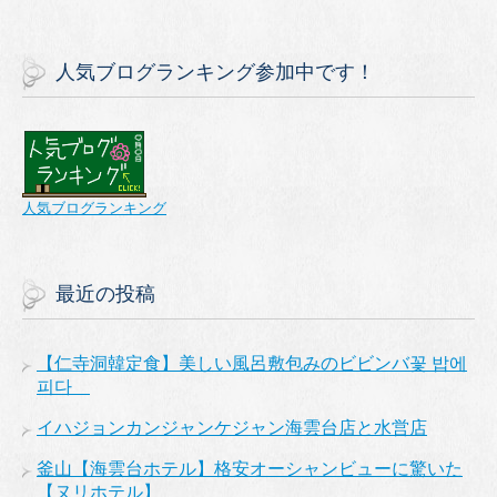
人気ブログランキング参加中です！
人気ブログランキング
最近の投稿
【仁寺洞韓定食】美しい風呂敷包みのビビンバ꽃 밥에
피다
イハジョンカンジャンケジャン海雲台店と水営店
釜山【海雲台ホテル】格安オーシャンビューに驚いた
【ヌリホテル】