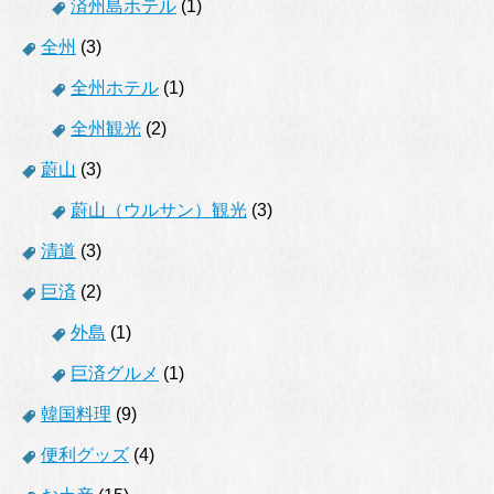
済州島ホテル
(1)
全州
(3)
全州ホテル
(1)
全州観光
(2)
蔚山
(3)
蔚山（ウルサン）観光
(3)
清道
(3)
巨済
(2)
外島
(1)
巨済グルメ
(1)
韓国料理
(9)
便利グッズ
(4)