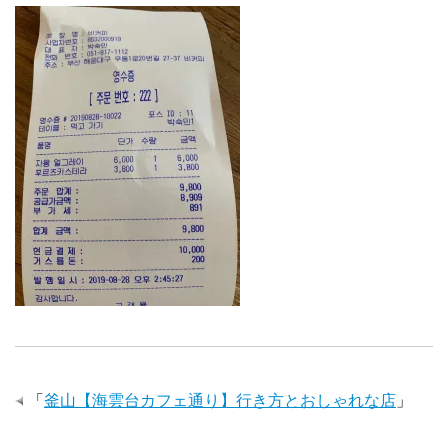
「
釜山【海雲台カフェ通り】行き方とおしゃれな店
」