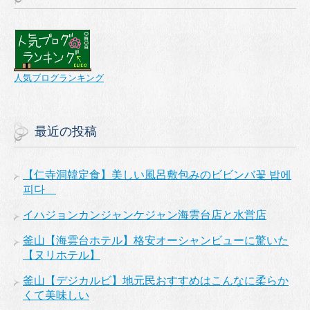
人気ブログランキング
最近の投稿
【仁寺洞韓定食】美しい風呂敷包みのビビンバ꽃 밥에
피다
イハジョンカンジャンケジャン海雲台店と水営店
釜山【海雲台ホテル】格安オーシャンビューに驚いた
【ヌリホテル】
釜山【デジカルビ】地元民おすすめはこんなに柔らか
くて美味しい