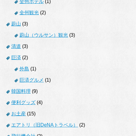
全州ホテル
(1)
全州観光
(2)
蔚山
(3)
蔚山（ウルサン）観光
(3)
清道
(3)
巨済
(2)
外島
(1)
巨済グルメ
(1)
韓国料理
(9)
便利グッズ
(4)
お土産
(15)
エアトリ（旧DeNAトラベル）
(2)