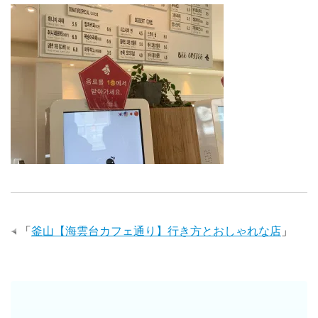
「
釜山【海雲台カフェ通り】行き方とおしゃれな店
」