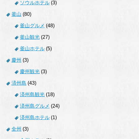
ソウルホテル
(3)
釜山
(80)
釜山グルメ
(48)
釜山観光
(27)
釜山ホテル
(5)
慶州
(3)
慶州観光
(3)
済州島
(43)
済州島観光
(18)
済州島グルメ
(24)
済州島ホテル
(1)
全州
(3)