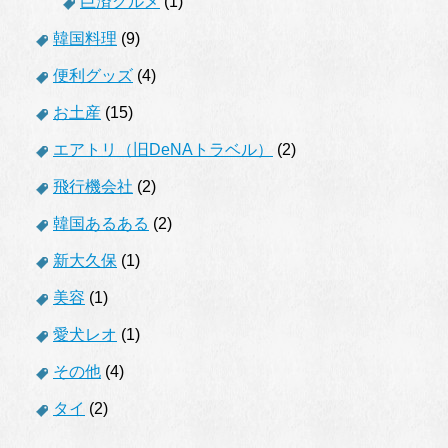
巨済グルメ
(1)
韓国料理
(9)
便利グッズ
(4)
お土産
(15)
エアトリ（旧DeNAトラベル）
(2)
飛行機会社
(2)
韓国あるある
(2)
新大久保
(1)
美容
(1)
愛犬レオ
(1)
その他
(4)
タイ
(2)