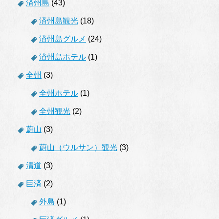
済州島
(43)
済州島観光
(18)
済州島グルメ
(24)
済州島ホテル
(1)
全州
(3)
全州ホテル
(1)
全州観光
(2)
蔚山
(3)
蔚山（ウルサン）観光
(3)
清道
(3)
巨済
(2)
外島
(1)