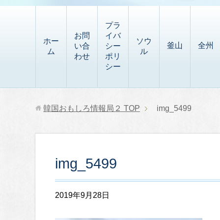
t
i
有
t
a
p
プラ
p
お問
イバ
b
ホー
ソウ
釜山
全州
い合
シー
a
ム
ル
o
わせ
ポリ
p
シー
a
e
r
r
d
韓国おもしろ情報局２
TOP
img_5499
img_5499
2019年9月28日