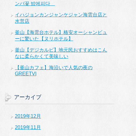
ンバ꽃 밥에피다
イハジョンカンジャンケジャン海雲台店と
水営店
釜山【海雲台ホテル】格安オーシャンビュ
ーに驚いた【ヌリホテル】
釜山【デジカルビ】地元民おすすめはこん
なに柔らかくて美味しい
【釜山カフェ】海沿いで人気の夜の
GREETVI
アーカイブ
2019年12月
2019年11月