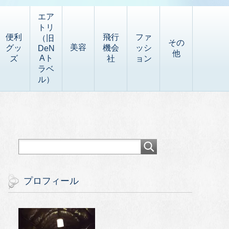
エア
トリ
便利
飛行
ファ
（旧
その
美容
グッ
機会
ッシ
DeN
他
Aト
ズ
社
ョン
ラベ
ル）
プロフィール