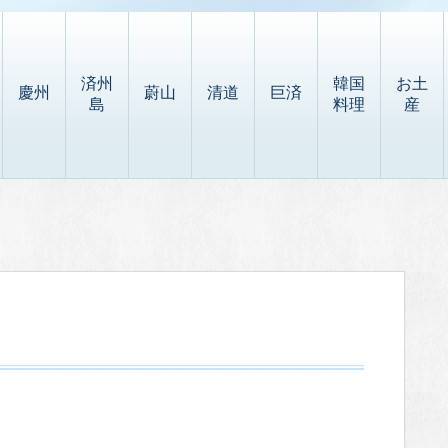
済州
韓国
お土
慶州
蔚山
清道
巨済
島
料理
産