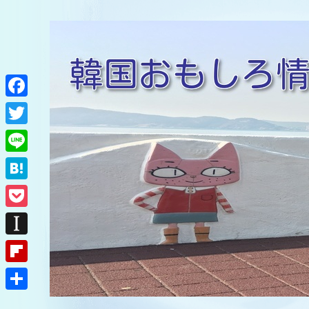
F
a
T
c
w
L
e
i
i
H
b
t
n
a
o
P
t
e
t
o
o
e
I
e
k
c
r
n
F
n
k
s
l
a
共
e