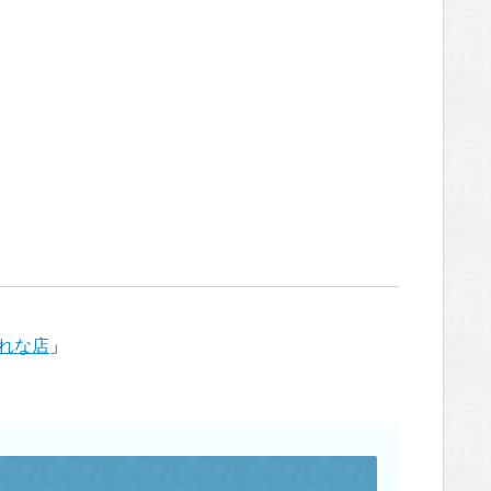
れな店
」