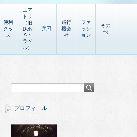
エア
トリ
便利
飛行
ファ
（旧
その
美容
グッ
機会
ッシ
DeN
他
Aト
ズ
社
ョン
ラベ
ル）
プロフィール