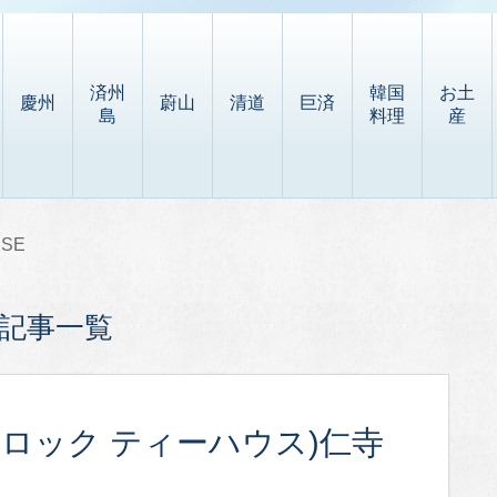
済州
韓国
お土
慶州
蔚山
清道
巨済
島
料理
産
USE
グの記事一覧
SE(オソロック ティーハウス)仁寺