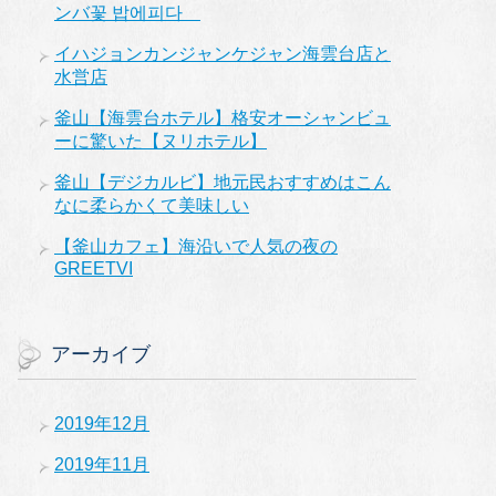
ンバ꽃 밥에피다
イハジョンカンジャンケジャン海雲台店と
水営店
釜山【海雲台ホテル】格安オーシャンビュ
ーに驚いた【ヌリホテル】
釜山【デジカルビ】地元民おすすめはこん
なに柔らかくて美味しい
【釜山カフェ】海沿いで人気の夜の
GREETVI
アーカイブ
2019年12月
2019年11月