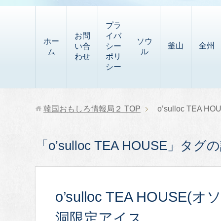
t
i
有
t
a
p
プラ
p
お問
イバ
b
ホー
ソウ
釜山
全州
い合
シー
a
ム
ル
o
わせ
ポリ
p
シー
a
e
r
r
d
韓国おもしろ情報局２
TOP
o’sulloc TEA HO
「o’sulloc TEA HOUSE」タ
o’sulloc TEA HOU
洞限定アイス