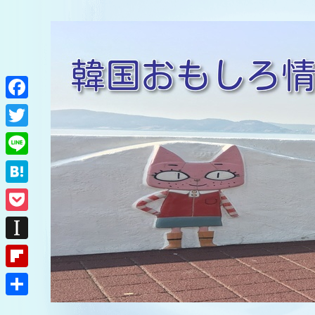
F
a
T
c
w
L
e
i
i
H
b
t
n
a
o
P
t
e
t
o
o
e
I
e
k
c
r
n
F
n
k
s
l
a
共
e