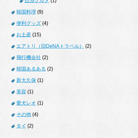
巨済グルメ
(1)
韓国料理
(9)
便利グッズ
(4)
お土産
(15)
エアトリ（旧DeNAトラベル）
(2)
飛行機会社
(2)
韓国あるある
(2)
新大久保
(1)
美容
(1)
愛犬レオ
(1)
その他
(4)
タイ
(2)