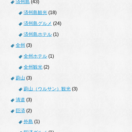
済州島
(43)
済州島観光
(18)
済州島グルメ
(24)
済州島ホテル
(1)
全州
(3)
全州ホテル
(1)
全州観光
(2)
蔚山
(3)
蔚山（ウルサン）観光
(3)
清道
(3)
巨済
(2)
外島
(1)