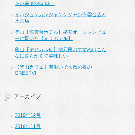
ンバ꽃 밥에피다
イハジョンカンジャンケジャン海雲台店と
水営店
釜山【海雲台ホテル】格安オーシャンビュ
ーに驚いた【ヌリホテル】
釜山【デジカルビ】地元民おすすめはこん
なに柔らかくて美味しい
【釜山カフェ】海沿いで人気の夜の
GREETVI
アーカイブ
2019年12月
2019年11月