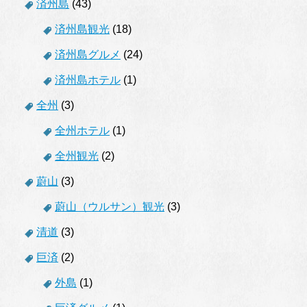
済州島
(43)
済州島観光
(18)
済州島グルメ
(24)
済州島ホテル
(1)
全州
(3)
全州ホテル
(1)
全州観光
(2)
蔚山
(3)
蔚山（ウルサン）観光
(3)
清道
(3)
巨済
(2)
外島
(1)