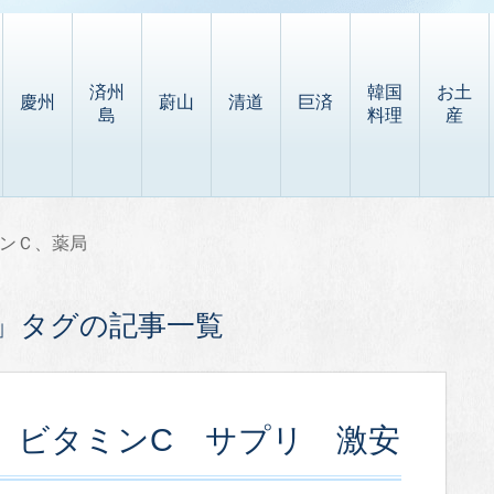
済州
韓国
お土
慶州
蔚山
清道
巨済
島
料理
産
ンＣ、薬局
」タグの記事一覧
 ビタミンC サプリ 激安