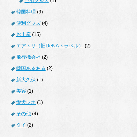
巨済グルメ
(1)
韓国料理
(9)
便利グッズ
(4)
お土産
(15)
エアトリ（旧DeNAトラベル）
(2)
飛行機会社
(2)
韓国あるある
(2)
新大久保
(1)
美容
(1)
愛犬レオ
(1)
その他
(4)
タイ
(2)