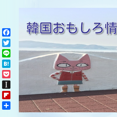
F
a
T
c
w
L
e
i
i
H
b
t
n
a
o
P
t
e
t
o
o
e
I
e
k
c
r
n
F
n
k
s
l
a
共
e