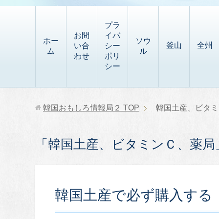
t
i
有
t
a
p
プラ
p
お問
イバ
b
ホー
ソウ
釜山
全州
い合
シー
a
ム
ル
o
わせ
ポリ
p
シー
a
e
r
r
d
韓国おもしろ情報局２
TOP
韓国土産、ビタミ
「韓国土産、ビタミンＣ、薬局
韓国土産で必ず購入する