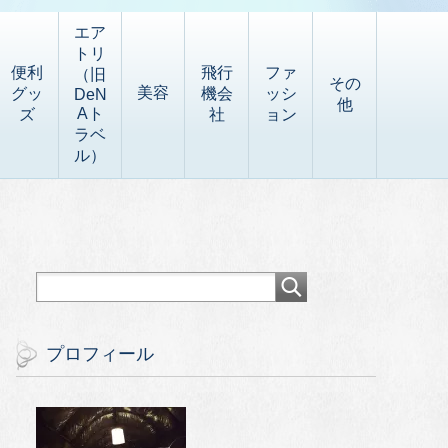
エア
トリ
便利
飛行
ファ
（旧
その
美容
グッ
機会
ッシ
DeN
他
Aト
ズ
社
ョン
ラベ
ル）
プロフィール