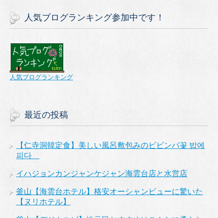
人気ブログランキング参加中です！
人気ブログランキング
最近の投稿
【仁寺洞韓定食】美しい風呂敷包みのビビンバ꽃 밥에
피다
イハジョンカンジャンケジャン海雲台店と水営店
釜山【海雲台ホテル】格安オーシャンビューに驚いた
【ヌリホテル】