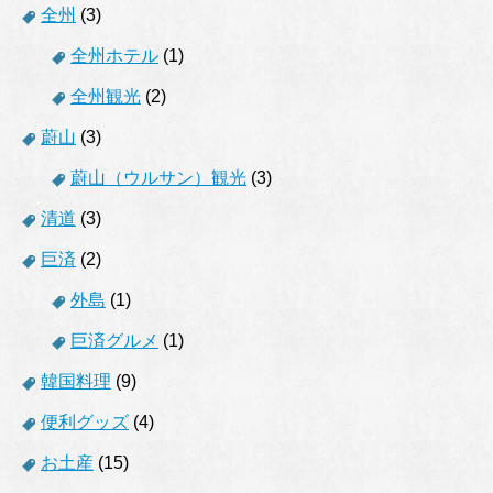
全州
(3)
全州ホテル
(1)
全州観光
(2)
蔚山
(3)
蔚山（ウルサン）観光
(3)
清道
(3)
巨済
(2)
外島
(1)
巨済グルメ
(1)
韓国料理
(9)
便利グッズ
(4)
お土産
(15)